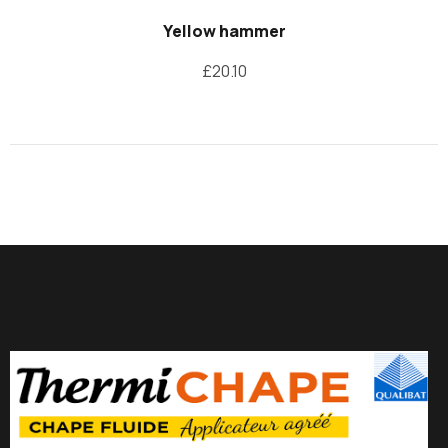
Yellow hammer
£
20.10