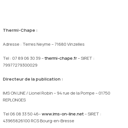
Thermi-Chape :
Adresse : Terres Neyme – 71680 Vinzelles
Tel : 07 89 06 30 39 –
thermi-chape.fr
– SIRET :
79977279300029
Directeur de la publication :
IMS ON LINE / Lionel Robin – 94 rue de la Pompe – 01750
REPLONGES
Tel 06 08 33 50 46–
www.ims-on-line.net
– SIRET :
43965826100 RCS Bourg-en-Bresse