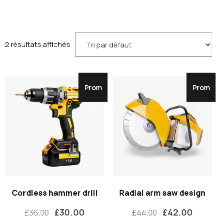
2 résultats affichés
Prom
Prom
o !
o !
Cordless hammer drill
Radial arm saw design
£
30.00
£
42.00
£
36.00
£
44.00