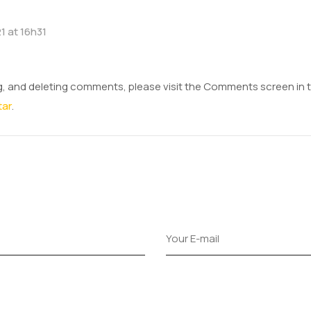
1 at 16h31
ng, and deleting comments, please visit the Comments screen in
tar
.