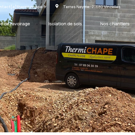
ntact[a]thermi-chape.fr
Terres Neyme, 71680 Vinzelles
e de ravoirage
Isolation de sols
Nos chantiers