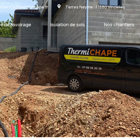
ntact[a]thermi-chape.fr
Terres Neyme, 71680 Vinzelles
e de ravoirage
Isolation de sols
Nos chantiers