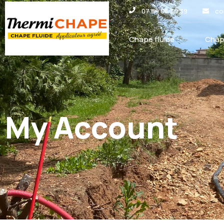
Panneau de gestion des cookies
07 89 06 30 39
co
Chape fluide
Chap
My Account