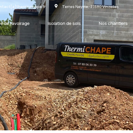
ntact[a]thermi-chape.fr
Terres Neyme, 71680 Vinzelles
e de ravoirage
Isolation de sols
Nos chantiers