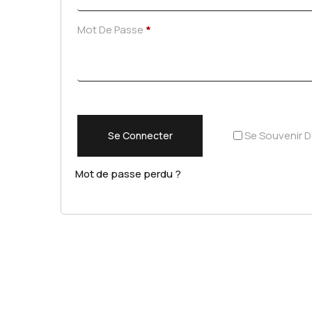
Mot De Passe
*
Se Souvenir D
Se Connecter
Mot de passe perdu ?