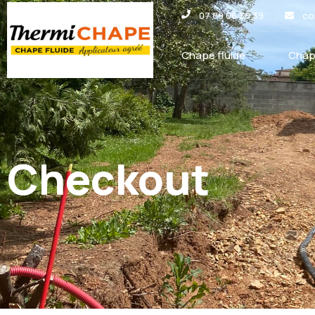
Panneau de gestion des cookies
07 89 06 30 39
co
Chape fluide
Chap
Checkout