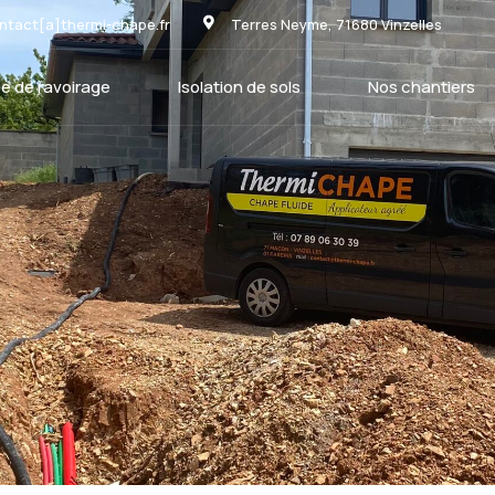
ntact[a]thermi-chape.fr
Terres Neyme, 71680 Vinzelles
e de ravoirage
Isolation de sols
Nos chantiers